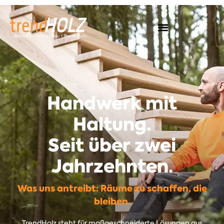
Handwerk mit
Haltung.
Seit über zwei
Jahrzehnten.
Was uns antreibt: Räume zu schaffen, die
bleiben.
TrendHolz steht für maßgeschneiderte Lösungen aus