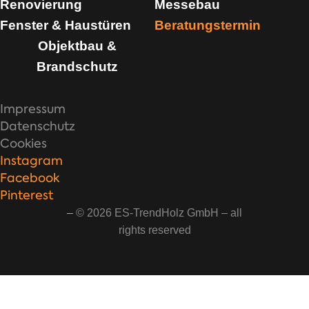
Renovierung
Messebau
Fenster & Haustüren
Beratungstermin
Objektbau &
Brandschutz
Impressum
Datenschutz
Cookies
Instagram
Facebook
Pinterest
–
© 2026 ES-TrendHolz GmbH – all
rights reserved